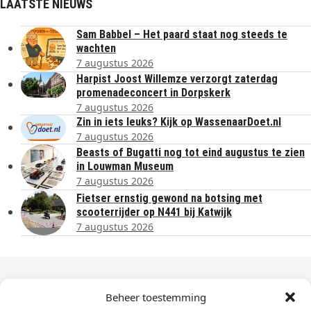
LAATSTE NIEUWS
Sam Babbel – Het paard staat nog steeds te
wachten
7 augustus 2026
Harpist Joost Willemze verzorgt zaterdag
promenadeconcert in Dorpskerk
7 augustus 2026
Zin in iets leuks? Kijk op WassenaarDoet.nl
7 augustus 2026
Beasts of Bugatti nog tot eind augustus te zien
in Louwman Museum
7 augustus 2026
Fietser ernstig gewond na botsing met
scooterrijder op N441 bij Katwijk
7 augustus 2026
Dagelijks het laatste nieuws in je e-mail?
Beheer toestemming