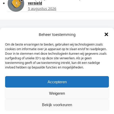
vernield
5 augustus 2026
Dagelijks het laatste nieuws in je e-mail?
Beheer toestemming
Om de beste ervaringen te bieden, gebruiken wij technologieën zoals
Vul
cookies om informatie over je apparaat op te slaan en/of te raadplegen.
hier
Door in te stemmen met deze technologieën kunnen wij gegevens zoals
je
surfgedrag of unieke ID's op deze site verwerken. Als je geen
toestemming geeft of uw toestemming intrekt, kan dit een nadelige
e-
invloed hebben op bepaalde functies en mogelijkheden.
Sign Up
mailadres
in
Accepteren
Weigeren
© Wassenaarders.nl 2026
Twitte
F
Bekijk voorkeuren