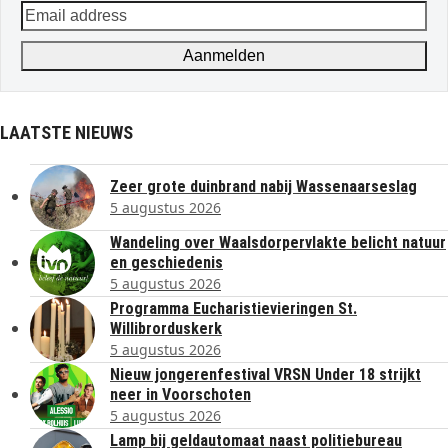
Email
address
Aanmelden
LAATSTE NIEUWS
Zeer grote duinbrand nabij Wassenaarseslag
5 augustus 2026
Wandeling over Waalsdorpervlakte belicht natuur
en geschiedenis
5 augustus 2026
Programma Eucharistievieringen St.
Willibrorduskerk
5 augustus 2026
Nieuw jongerenfestival VRSN Under 18 strijkt
neer in Voorschoten
5 augustus 2026
Lamp bij geldautomaat naast politiebureau