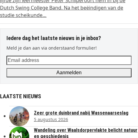
lijfde zijn leermeester Peter Schilperoort hem in bij de
Dutch Swing College Band. Na het beëindigen van de
studie scheikunde…
Iedere dag het laatste nieuws in je inbox?
Meld je dan aan via onderstaand formulier!
Email
address
Aanmelden
LAATSTE NIEUWS
Zeer grote duinbrand nabij Wassenaarseslag
5 augustus 2026
Wandeling over Waalsdorpervlakte belicht natuur
en geschiedenis