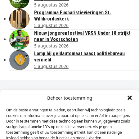
5 augustus 2026
Programma Eucharistievieringen St.
Willibrorduskerk
5 augustus 2026
Nieuw jongerenfestival VRSN Under 18 strijkt
neer in Voorschoten
5 augustus 2026
Lamp bij geldautomaat naast politiebureau
vernield
5 augustus 2026
Dagelijks het laatste nieuws in je e-mail?
Beheer toestemming
Om de beste ervaringen te bieden, gebruiken wij technologieën zoals
Vul
cookies om informatie over je apparaat op te slaan en/of te raadplegen.
hier
Door in te stemmen met deze technologieën kunnen wij gegevens zoals
je
surfgedrag of unieke ID's op deze site verwerken. Als je geen
toestemming geeft of uw toestemming intrekt, kan dit een nadelige
e-
invloed hebben op bepaalde functies en mogelijkheden.
Sign Up