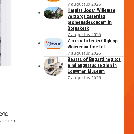
7 augustus 2026
Harpist Joost Willemze
verzorgt zaterdag
promenadeconcert in
Dorpskerk
7 augustus 2026
Zin in iets leuks? Kijk op
WassenaarDoet.nl
7 augustus 2026
Beasts of Bugatti nog tot
eind augustus te zien in
Louwman Museum
7 augustus 2026
nege
 worden