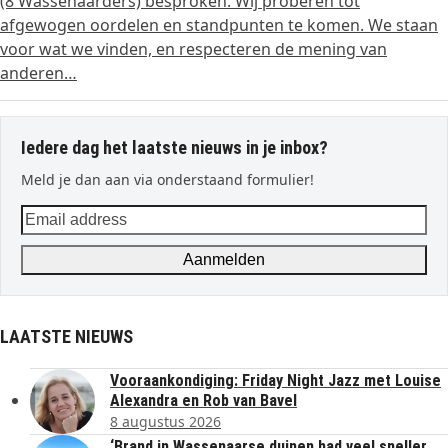
(8 Wassenaarders) besproken. Wij proberen tot
afgewogen oordelen en standpunten te komen. We staan
voor wat we vinden, en respecteren de mening van
anderen…
Iedere dag het laatste nieuws in je inbox?
Meld je dan aan via onderstaand formulier!
Email
address
Aanmelden
LAATSTE NIEUWS
Vooraankondiging: Friday Night Jazz met Louise
Alexandra en Rob van Bavel
8 augustus 2026
‘Brand in Wassenaarse duinen had veel sneller