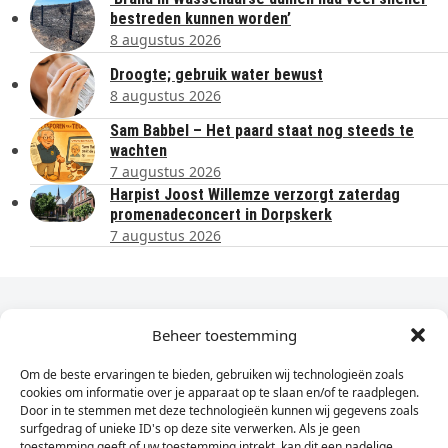
bestreden kunnen worden’
8 augustus 2026
Droogte; gebruik water bewust
8 augustus 2026
Sam Babbel – Het paard staat nog steeds te
wachten
7 augustus 2026
Harpist Joost Willemze verzorgt zaterdag
promenadeconcert in Dorpskerk
7 augustus 2026
Dagelijks het laatste nieuws in je e-mail?
Beheer toestemming
Om de beste ervaringen te bieden, gebruiken wij technologieën zoals
Vul
cookies om informatie over je apparaat op te slaan en/of te raadplegen.
hier
Door in te stemmen met deze technologieën kunnen wij gegevens zoals
je
surfgedrag of unieke ID's op deze site verwerken. Als je geen
toestemming geeft of uw toestemming intrekt, kan dit een nadelige