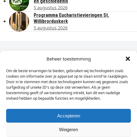
en geschiedenis
5 augustus 2026
Programma Eucharistievieringen St.
Willibrorduskerk
5 augustus 2026
Dagelijks het laatste nieuws in je e-mail?
Beheer toestemming
Om de beste ervaringen te bieden, gebruiken wij technologieën zoals
Vul
cookies om informatie over je apparaat op te slaan en/of te raadplegen.
hier
Door in te stemmen met deze technologieën kunnen wij gegevens zoals
je
surfgedrag of unieke ID's op deze site verwerken. Als je geen
toestemming geeft of uw toestemming intrekt, kan dit een nadelige
e-
invloed hebben op bepaalde functies en mogelijkheden.
Sign Up
mailadres
in
Accepteren
Weigeren