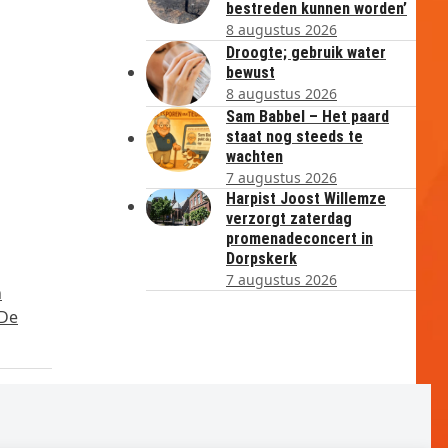
bestreden kunnen worden’
8 augustus 2026
Droogte; gebruik water
bewust
8 augustus 2026
Sam Babbel – Het paard
staat nog steeds te
wachten
7 augustus 2026
Harpist Joost Willemze
verzorgt zaterdag
promenadeconcert in
Dorpskerk
7 augustus 2026
n
 De