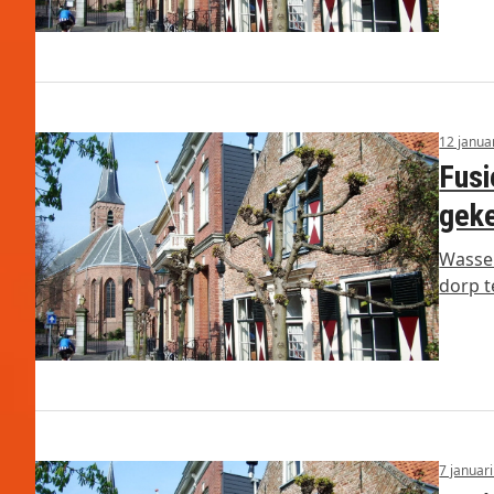
12 janua
Fusi
gek
Wassen
dorp t
7 januar