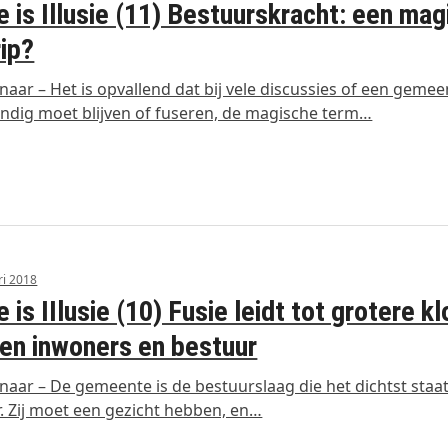
e is Illusie (11) Bestuurskracht: een mag
ip?
aar – Het is opvallend dat bij vele discussies of een gemee
andig moet blijven of fuseren, de magische term…
ri 2018
e is IIlusie (10) Fusie leidt tot grotere k
en inwoners en bestuur
aar – De gemeente is de bestuurslaag die het dichtst staat
. Zij moet een gezicht hebben, en…