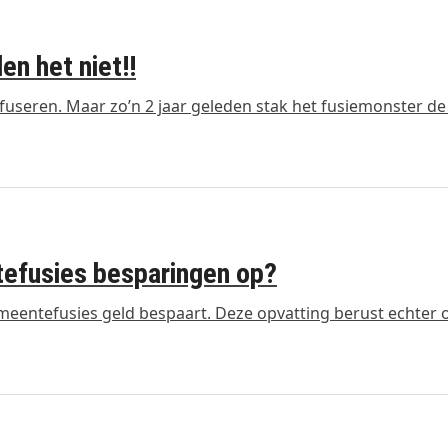
n het niet!!
seren. Maar zo’n 2 jaar geleden stak het fusiemonster de
ntefusies besparingen op?
entefusies geld bespaart. Deze opvatting berust echter 