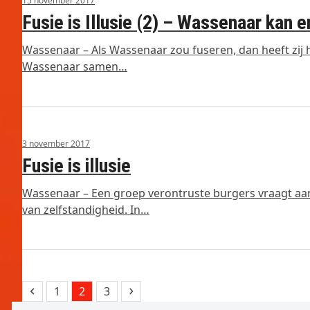
15 november 2017
Fusie is Illusie (2) – Wassenaar kan e
Wassenaar – Als Wassenaar zou fuseren, dan heeft zij 
Wassenaar samen…
3 november 2017
Fusie is illusie
Wassenaar – Een groep verontruste burgers vraagt aan
van zelfstandigheid. In…
Previous
Page
Page
Page
Next
1
2
3