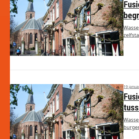
Fusi
begr
Wassen
zelfst
19 janua
Fusi
tuss
Wassen
burger