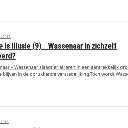
ri 2018
e is illusie (9) Wassenaar in zichzelf
eerd?
aar – Wassenaar slaagt er al jaren in een aantrekkelijk gr
e blijven in de oprukkende verstedelijking.Toch wordt Was
i 2018