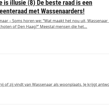
e is illusie (8) De beste raad is een
eenteraad met Wassenaarders!
aar – Soms horen we: “Wat maakt het nou uit, Wassenaar 
choten of Den Haag?” Meestal mensen die het…
j of zij vindt van Wassenaar als woonplaats. Je krijgt ant