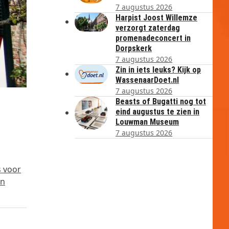
7 augustus 2026
Harpist Joost Willemze
verzorgt zaterdag
promenadeconcert in
Dorpskerk
7 augustus 2026
Zin in iets leuks? Kijk op
WassenaarDoet.nl
7 augustus 2026
Beasts of Bugatti nog tot
eind augustus te zien in
Louwman Museum
7 augustus 2026
s voor
an