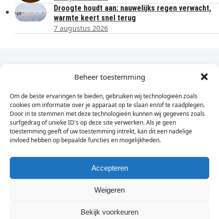
Droogte houdt aan: nauwelijks regen verwacht,
warmte keert snel terug
7 augustus 2026
Dagelijks het laatste nieuws in je e-mail?
Beheer toestemming
Om de beste ervaringen te bieden, gebruiken wij technologieën zoals
Vul
cookies om informatie over je apparaat op te slaan en/of te raadplegen.
hier
Door in te stemmen met deze technologieën kunnen wij gegevens zoals
je
surfgedrag of unieke ID's op deze site verwerken. Als je geen
toestemming geeft of uw toestemming intrekt, kan dit een nadelige
e-
invloed hebben op bepaalde functies en mogelijkheden.
Sign Up
mailadres
in
Accepteren
Weigeren
© Wassenaarders.nl 2026
Twitte
F
Bekijk voorkeuren