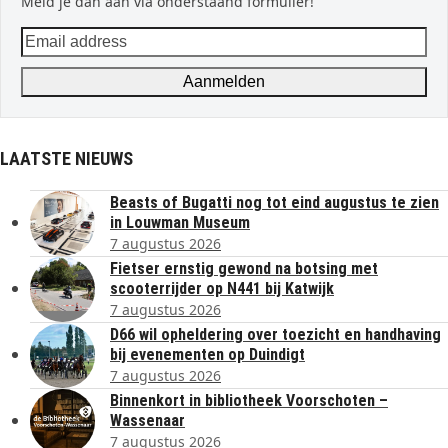
Meld je dan aan via onderstaand formulier!
Email
address
Aanmelden
LAATSTE NIEUWS
Beasts of Bugatti nog tot eind augustus te zien
in Louwman Museum
7 augustus 2026
Fietser ernstig gewond na botsing met
scooterrijder op N441 bij Katwijk
7 augustus 2026
D66 wil opheldering over toezicht en handhaving
bij evenementen op Duindigt
7 augustus 2026
Binnenkort in bibliotheek Voorschoten –
Wassenaar
7 augustus 2026