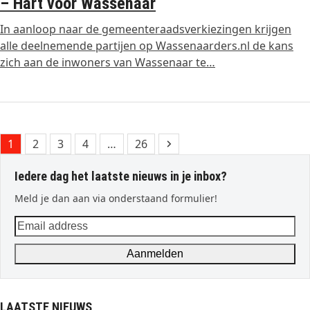
– Hart voor Wassenaar
In aanloop naar de gemeenteraadsverkiezingen krijgen
alle deelnemende partijen op Wassenaarders.nl de kans
zich aan de inwoners van Wassenaar te…
Page
Page
Page
Page
Page
Next
1
2
3
4
…
26
Iedere dag het laatste nieuws in je inbox?
Meld je dan aan via onderstaand formulier!
Email
address
Aanmelden
LAATSTE NIEUWS