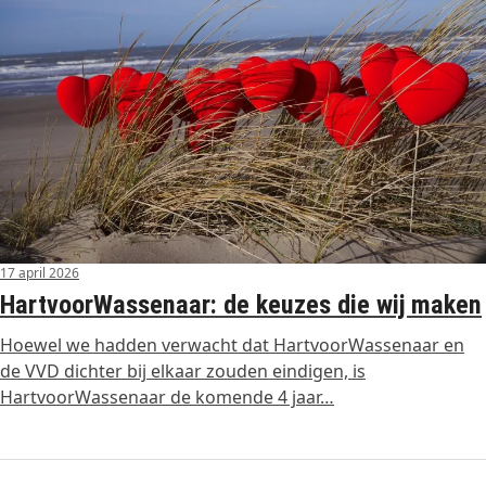
17 april 2026
HartvoorWassenaar: de keuzes die wij maken
Hoewel we hadden verwacht dat HartvoorWassenaar en
de VVD dichter bij elkaar zouden eindigen, is
HartvoorWassenaar de komende 4 jaar…