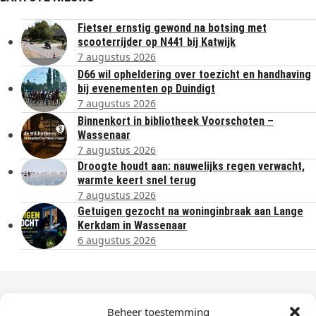
Fietser ernstig gewond na botsing met
scooterrijder op N441 bij Katwijk
7 augustus 2026
D66 wil opheldering over toezicht en handhaving
bij evenementen op Duindigt
7 augustus 2026
Binnenkort in bibliotheek Voorschoten –
Wassenaar
7 augustus 2026
Droogte houdt aan: nauwelijks regen verwacht,
warmte keert snel terug
7 augustus 2026
Getuigen gezocht na woninginbraak aan Lange
Kerkdam in Wassenaar
6 augustus 2026
Dagelijks het laatste nieuws in je e-mail?
Beheer toestemming