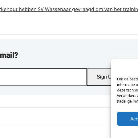
erkehout hebben SV Wassenaar gevraagd om van het traini
-mail?
Sign Up
Om de beste
informatie 
deze techno
verwerken. 
nadelige in
Acc