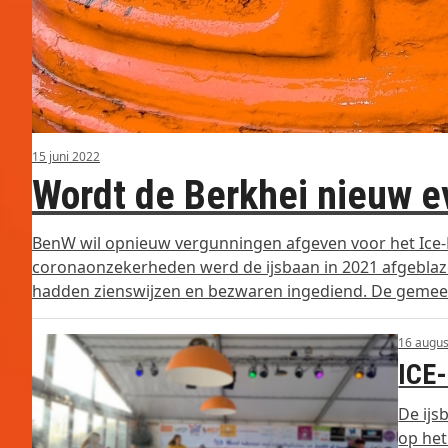
15 juni 2022
Wordt de Berkhei nieuw e
BenW wil opnieuw vergunningen afgeven voor het Ice-E
coronaonzekerheden werd de ijsbaan in 2021 afgebla
hadden zienswijzen en bezwaren ingediend. De gemee
16 augus
ICE-
De ijs
op het