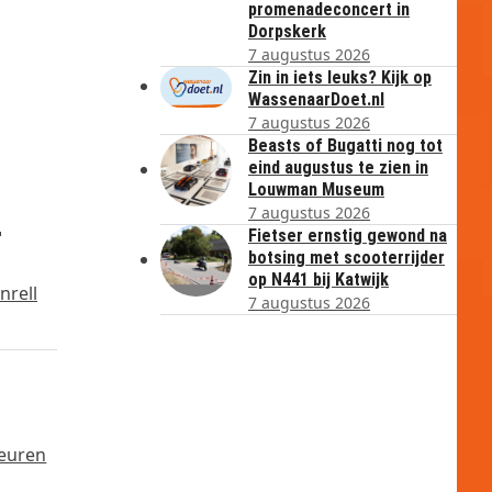
promenadeconcert in
Dorpskerk
7 augustus 2026
Zin in iets leuks? Kijk op
WassenaarDoet.nl
7 augustus 2026
Beasts of Bugatti nog tot
eind augustus te zien in
Louwman Museum
2
7 augustus 2026
Fietser ernstig gewond na
botsing met scooterrijder
op N441 bij Katwijk
nrell
7 augustus 2026
deuren