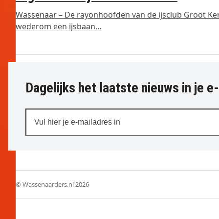
Wassenaar – De rayonhoofden van de ijsclub Groot K
wederom een ijsbaan…
Dagelijks het laatste nieuws in je e
Vul
hier
je
e-
mailadres
in
© Wassenaarders.nl 2026