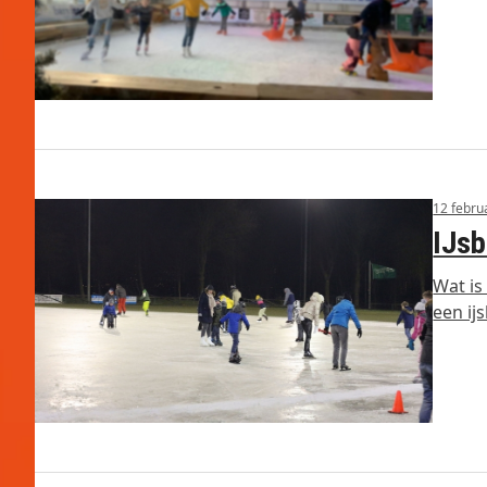
12 febru
IJsb
Wat is
een ij