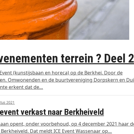
venementen terrein ? Deel 
vent (kunstijsbaan en horeca) op de Berkhei. Door de
zen. Omwonenden en de buurtvereniging Dorpskern en Dui
nte erkent dat de…
tus 2021
event verkast naar Berkheiveld
baan opent, onder voorbehoud, op 4 december 2021 haar 
 Berkheiveld. Dat meldt ICE Event Wassenaar op…