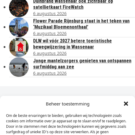
Duinbrand Wassenaar ook zichtbaar op
satellietkaart FireWatch
6 augustus 2026
Flower Parade Rijnsburg staat in het teken van
‘Muzikaal Bloemenonthaal’
6 augustus 2026
DLW wil vóór 2027 betere toeristische
bewegwijzering in Wassenaar
6 augustus 2026
Jonge mantelzorgers genieten van ontspannen
surfmiddag aan zee
6 augustus 2026
Dagelijks het laatste nieuws in je e-mail?
Beheer toestemming
Om de beste ervaringen te bieden, gebruiken wij technologieën zoals
Vul
cookies om informatie over je apparaat op te slaan en/of te raadplegen.
hier
Door in te stemmen met deze technologieën kunnen wij gegevens zoals
je
surfgedrag of unieke ID's op deze site verwerken. Als je geen