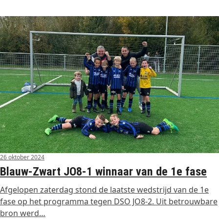
26 oktober 2024
Blauw-Zwart JO8-1 winnaar van de 1e fase
Afgelopen zaterdag stond de laatste wedstrijd van de 1e
fase op het programma tegen DSO JO8-2. Uit betrouwbare
bron werd…