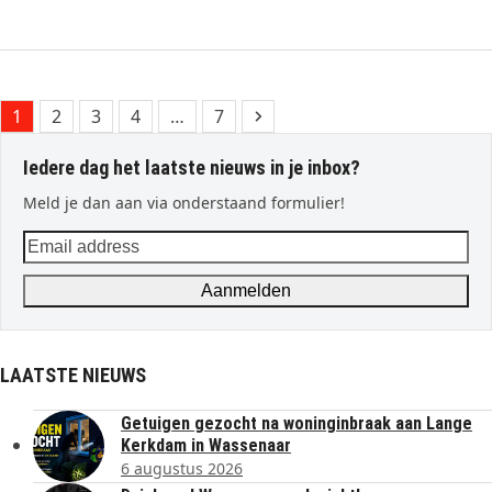
Page
Page
Page
Page
Page
Next
1
2
3
4
…
7
Iedere dag het laatste nieuws in je inbox?
Meld je dan aan via onderstaand formulier!
Email
address
Aanmelden
LAATSTE NIEUWS
Getuigen gezocht na woninginbraak aan Lange
Kerkdam in Wassenaar
6 augustus 2026