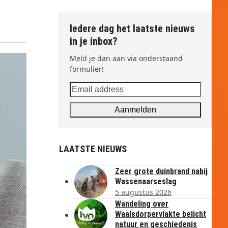
Iedere dag het laatste nieuws
in je inbox?
Meld je dan aan via onderstaand
formulier!
Email
address
Aanmelden
LAATSTE NIEUWS
Zeer grote duinbrand nabij
Wassenaarseslag
5 augustus 2026
Wandeling over
Waalsdorpervlakte belicht
natuur en geschiedenis