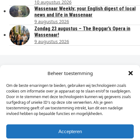
10 augustus 2026
Wassenaar Weekly; your English digest of local
news and life in Wassenaar
9 augustus 2026
Zondag 23 augustus – The Beggar’s Opera in
Wassenaar!
9 augustus 2026
Dagelijks het laatste nieuws in je e-mail?
Beheer toestemming
Om de beste ervaringen te bieden, gebruiken wij technologieën zoals
Vul
cookies om informatie over je apparaat op te slaan en/of te raadplegen.
hier
Door in te stemmen met deze technologieën kunnen wij gegevens zoals
je
surfgedrag of unieke ID's op deze site verwerken. Als je geen
toestemming geeft of uw toestemming intrekt, kan dit een nadelige
e-
invloed hebben op bepaalde functies en mogelijkheden.
Sign Up
mailadres
in
Accepteren