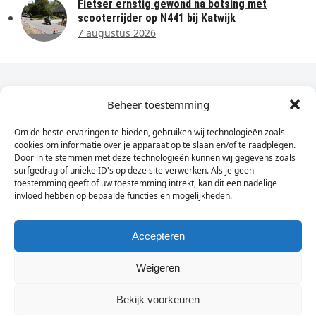
Fietser ernstig gewond na botsing met
scooterrijder op N441 bij Katwijk
7 augustus 2026
Dagelijks het laatste nieuws in je e-mail?
Beheer toestemming
Om de beste ervaringen te bieden, gebruiken wij technologieën zoals
Vul
cookies om informatie over je apparaat op te slaan en/of te raadplegen.
hier
Door in te stemmen met deze technologieën kunnen wij gegevens zoals
je
surfgedrag of unieke ID's op deze site verwerken. Als je geen
toestemming geeft of uw toestemming intrekt, kan dit een nadelige
e-
invloed hebben op bepaalde functies en mogelijkheden.
Sign Up
mailadres
in
Accepteren
Weigeren
© Wassenaarders.nl 2026
Twitte
F
Bekijk voorkeuren