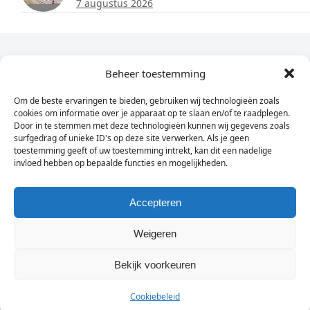
7 augustus 2026
Dagelijks het laatste nieuws in je e-mail?
Beheer toestemming
Om de beste ervaringen te bieden, gebruiken wij technologieën zoals
Vul
cookies om informatie over je apparaat op te slaan en/of te raadplegen.
hier
Door in te stemmen met deze technologieën kunnen wij gegevens zoals
je
surfgedrag of unieke ID's op deze site verwerken. Als je geen
toestemming geeft of uw toestemming intrekt, kan dit een nadelige
e-
invloed hebben op bepaalde functies en mogelijkheden.
Sign Up
mailadres
in
Accepteren
Weigeren
© Wassenaarders.nl 2026
Twitte
F
Bekijk voorkeuren
Cookiebeleid