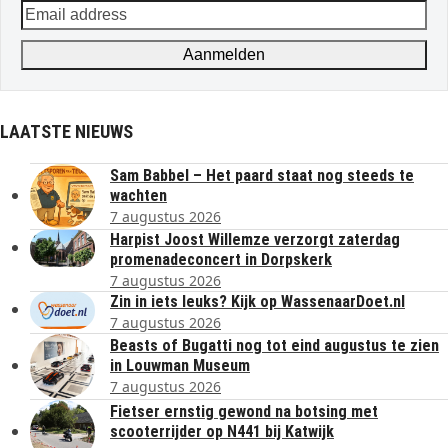
Email
address
Aanmelden
LAATSTE NIEUWS
Sam Babbel – Het paard staat nog steeds te
wachten
7 augustus 2026
Harpist Joost Willemze verzorgt zaterdag
promenadeconcert in Dorpskerk
7 augustus 2026
Zin in iets leuks? Kijk op WassenaarDoet.nl
7 augustus 2026
Beasts of Bugatti nog tot eind augustus te zien
in Louwman Museum
7 augustus 2026
Fietser ernstig gewond na botsing met
scooterrijder op N441 bij Katwijk