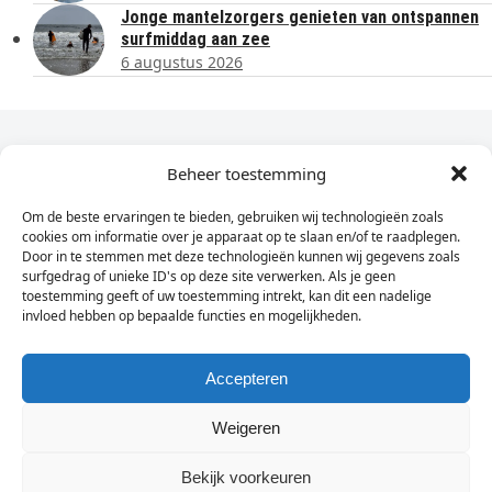
Jonge mantelzorgers genieten van ontspannen
surfmiddag aan zee
6 augustus 2026
Dagelijks het laatste nieuws in je e-mail?
Beheer toestemming
Om de beste ervaringen te bieden, gebruiken wij technologieën zoals
Vul
cookies om informatie over je apparaat op te slaan en/of te raadplegen.
hier
Door in te stemmen met deze technologieën kunnen wij gegevens zoals
je
surfgedrag of unieke ID's op deze site verwerken. Als je geen
toestemming geeft of uw toestemming intrekt, kan dit een nadelige
e-
invloed hebben op bepaalde functies en mogelijkheden.
Sign Up
mailadres
in
Accepteren
Weigeren
© Wassenaarders.nl 2026
Twitte
F
Bekijk voorkeuren