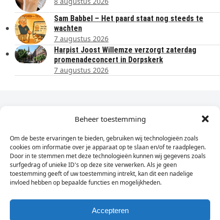
8 augustus 2026
Sam Babbel – Het paard staat nog steeds te
wachten
7 augustus 2026
Harpist Joost Willemze verzorgt zaterdag
promenadeconcert in Dorpskerk
7 augustus 2026
Dagelijks het laatste nieuws in je e-mail?
Beheer toestemming
Om de beste ervaringen te bieden, gebruiken wij technologieën zoals
Vul
cookies om informatie over je apparaat op te slaan en/of te raadplegen.
hier
Door in te stemmen met deze technologieën kunnen wij gegevens zoals
je
surfgedrag of unieke ID's op deze site verwerken. Als je geen
toestemming geeft of uw toestemming intrekt, kan dit een nadelige
e-
invloed hebben op bepaalde functies en mogelijkheden.
Sign Up
mailadres
in
Accepteren