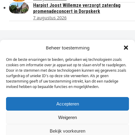
Harpist Joost Willemze verzorgt zaterdag
promenadeconcert in Dorpskerk
7 augustus 2026
Dagelijks het laatste nieuws in je e-mail?
Beheer toestemming
Om de beste ervaringen te bieden, gebruiken wij technologieën zoals
Vul
cookies om informatie over je apparaat op te slaan en/of te raadplegen.
hier
Door in te stemmen met deze technologieën kunnen wij gegevens zoals
je
surfgedrag of unieke ID's op deze site verwerken. Als je geen
toestemming geeft of uw toestemming intrekt, kan dit een nadelige
e-
invloed hebben op bepaalde functies en mogelijkheden.
Sign Up
mailadres
in
Accepteren
Weigeren
© Wassenaarders.nl 2026
Twitte
F
Bekijk voorkeuren