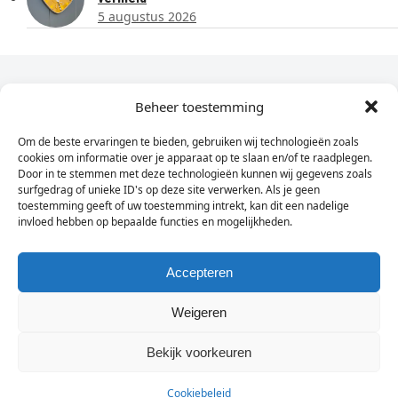
5 augustus 2026
Dagelijks het laatste nieuws in je e-mail?
Beheer toestemming
Om de beste ervaringen te bieden, gebruiken wij technologieën zoals
Vul
cookies om informatie over je apparaat op te slaan en/of te raadplegen.
hier
Door in te stemmen met deze technologieën kunnen wij gegevens zoals
je
surfgedrag of unieke ID's op deze site verwerken. Als je geen
toestemming geeft of uw toestemming intrekt, kan dit een nadelige
e-
invloed hebben op bepaalde functies en mogelijkheden.
Sign Up
mailadres
in
Accepteren
Weigeren
© Wassenaarders.nl 2026
Twitte
F
Bekijk voorkeuren
Cookiebeleid