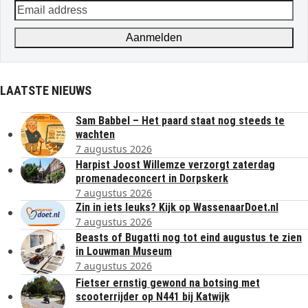
Email
address
Aanmelden
LAATSTE NIEUWS
Sam Babbel – Het paard staat nog steeds te
wachten
7 augustus 2026
Harpist Joost Willemze verzorgt zaterdag
promenadeconcert in Dorpskerk
7 augustus 2026
Zin in iets leuks? Kijk op WassenaarDoet.nl
7 augustus 2026
Beasts of Bugatti nog tot eind augustus te zien
in Louwman Museum
7 augustus 2026
Fietser ernstig gewond na botsing met
scooterrijder op N441 bij Katwijk