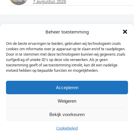
7 augustus 2026
Dagelijks het laatste nieuws in je e-mail?
Beheer toestemming
Om de beste ervaringen te bieden, gebruiken wij technologieën zoals
Vul
cookies om informatie over je apparaat op te slaan en/of te raadplegen.
hier
Door in te stemmen met deze technologieën kunnen wij gegevens zoals
je
surfgedrag of unieke ID's op deze site verwerken. Als je geen
toestemming geeft of uw toestemming intrekt, kan dit een nadelige
e-
invloed hebben op bepaalde functies en mogelijkheden.
Sign Up
mailadres
in
Accepteren
Weigeren
© Wassenaarders.nl 2026
Twitte
F
Bekijk voorkeuren
Cookiebeleid