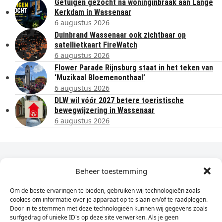
Getuigen gezocht na woninginbraak aan Lange
Kerkdam in Wassenaar
6 augustus 2026
Duinbrand Wassenaar ook zichtbaar op
satellietkaart FireWatch
6 augustus 2026
Flower Parade Rijnsburg staat in het teken van
‘Muzikaal Bloemenonthaal’
6 augustus 2026
DLW wil vóór 2027 betere toeristische
bewegwijzering in Wassenaar
6 augustus 2026
Dagelijks het laatste nieuws in je e-mail?
Beheer toestemming
Om de beste ervaringen te bieden, gebruiken wij technologieën zoals
Vul
cookies om informatie over je apparaat op te slaan en/of te raadplegen.
hier
Door in te stemmen met deze technologieën kunnen wij gegevens zoals
je
surfgedrag of unieke ID's op deze site verwerken. Als je geen