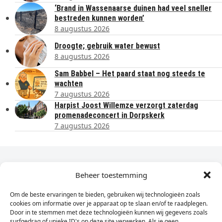
‘Brand in Wassenaarse duinen had veel sneller
bestreden kunnen worden’
8 augustus 2026
Droogte; gebruik water bewust
8 augustus 2026
Sam Babbel – Het paard staat nog steeds te
wachten
7 augustus 2026
Harpist Joost Willemze verzorgt zaterdag
promenadeconcert in Dorpskerk
7 augustus 2026
Dagelijks het laatste nieuws in je e-mail?
Beheer toestemming
Om de beste ervaringen te bieden, gebruiken wij technologieën zoals
Vul
cookies om informatie over je apparaat op te slaan en/of te raadplegen.
hier
Door in te stemmen met deze technologieën kunnen wij gegevens zoals
je
surfgedrag of unieke ID's op deze site verwerken. Als je geen