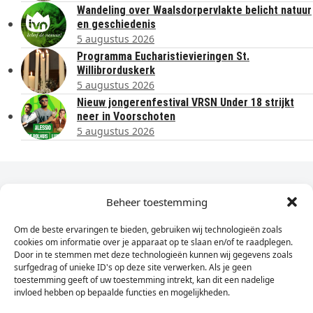
Wandeling over Waalsdorpervlakte belicht natuur
en geschiedenis
5 augustus 2026
Programma Eucharistievieringen St.
Willibrorduskerk
5 augustus 2026
Nieuw jongerenfestival VRSN Under 18 strijkt
neer in Voorschoten
5 augustus 2026
Dagelijks het laatste nieuws in je e-mail?
Beheer toestemming
Om de beste ervaringen te bieden, gebruiken wij technologieën zoals
Vul
cookies om informatie over je apparaat op te slaan en/of te raadplegen.
hier
Door in te stemmen met deze technologieën kunnen wij gegevens zoals
je
surfgedrag of unieke ID's op deze site verwerken. Als je geen
toestemming geeft of uw toestemming intrekt, kan dit een nadelige
e-
invloed hebben op bepaalde functies en mogelijkheden.
Sign Up
mailadres