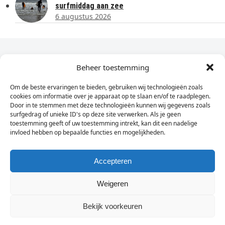
surfmiddag aan zee
6 augustus 2026
Dagelijks het laatste nieuws in je e-mail?
Beheer toestemming
Om de beste ervaringen te bieden, gebruiken wij technologieën zoals
Vul
cookies om informatie over je apparaat op te slaan en/of te raadplegen.
hier
Door in te stemmen met deze technologieën kunnen wij gegevens zoals
je
surfgedrag of unieke ID's op deze site verwerken. Als je geen
toestemming geeft of uw toestemming intrekt, kan dit een nadelige
e-
invloed hebben op bepaalde functies en mogelijkheden.
Sign Up
mailadres
in
Accepteren
Weigeren
© Wassenaarders.nl 2026
Twitte
F
Bekijk voorkeuren