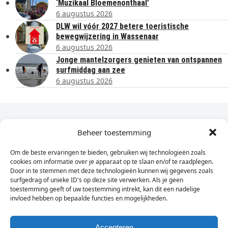
‘Muzikaal Bloemenonthaal’
6 augustus 2026
DLW wil vóór 2027 betere toeristische
bewegwijzering in Wassenaar
6 augustus 2026
Jonge mantelzorgers genieten van ontspannen
surfmiddag aan zee
6 augustus 2026
Dagelijks het laatste nieuws in je e-mail?
Beheer toestemming
Om de beste ervaringen te bieden, gebruiken wij technologieën zoals
Vul
cookies om informatie over je apparaat op te slaan en/of te raadplegen.
hier
Door in te stemmen met deze technologieën kunnen wij gegevens zoals
je
surfgedrag of unieke ID's op deze site verwerken. Als je geen
toestemming geeft of uw toestemming intrekt, kan dit een nadelige
e-
invloed hebben op bepaalde functies en mogelijkheden.
Sign Up
mailadres
in
Accepteren