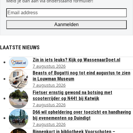
Meld je dan aan via onderstaand formulier!
Email
address
Aanmelden
LAATSTE NIEUWS
Zin in iets leuks? Kijk op WassenaarDoet.nl
7 augustus 2026
Beasts of Bugatti nog tot eind augustus te zien
in Louwman Museum
7 augustus 2026
Fietser ernstig gewond na botsing met
scooterrijder op N441 bij Katwijk
7 augustus 2026
D66 wil opheldering over toezicht en handhaving
bij evenementen op Duindigt
7 augustus 2026
Binnenkort in bibliotheek Voorschoten –