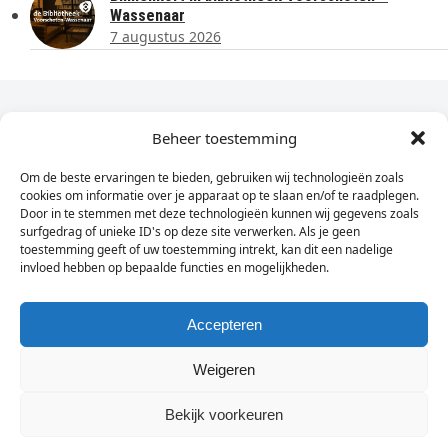
Wassenaar
7 augustus 2026
Dagelijks het laatste nieuws in je e-mail?
Beheer toestemming
Om de beste ervaringen te bieden, gebruiken wij technologieën zoals
Vul
cookies om informatie over je apparaat op te slaan en/of te raadplegen.
hier
Door in te stemmen met deze technologieën kunnen wij gegevens zoals
je
surfgedrag of unieke ID's op deze site verwerken. Als je geen
toestemming geeft of uw toestemming intrekt, kan dit een nadelige
e-
invloed hebben op bepaalde functies en mogelijkheden.
Sign Up
mailadres
in
Accepteren
Weigeren
© Wassenaarders.nl 2026
Twitte
F
Bekijk voorkeuren