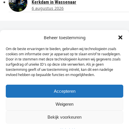
Kerkdam in Wassenaar
6 augustus 2026
Dagelijks het laatste nieuws in je e-mail?
Beheer toestemming
Om de beste ervaringen te bieden, gebruiken wij technologieën zoals
Vul
cookies om informatie over je apparaat op te slaan en/of te raadplegen.
hier
Door in te stemmen met deze technologieën kunnen wij gegevens zoals
je
surfgedrag of unieke ID's op deze site verwerken. Als je geen
toestemming geeft of uw toestemming intrekt, kan dit een nadelige
e-
invloed hebben op bepaalde functies en mogelijkheden.
Sign Up
mailadres
in
Accepteren
Weigeren
© Wassenaarders.nl 2026
Twitte
F
Bekijk voorkeuren