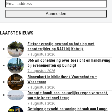
Email
address
Aanmelden
LAATSTE NIEUWS
Fietser ernstig gewond na botsing met
scooterrijder op N441 bij Katwijk
7 augustus 2026
D66 wil opheldering over toezicht en handhaving
bij evenementen op Duindigt
7 augustus 2026
Binnenkort in bibliotheek Voorschoten –
Wassenaar
7 augustus 2026
Droogte houdt aan: nauwelijks regen verwacht,
warmte keert snel terug
7 augustus 2026
Getuigen gezocht na woninginbraak aan Lange