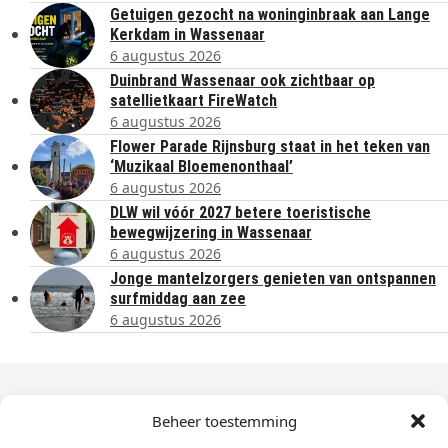
Getuigen gezocht na woninginbraak aan Lange
Kerkdam in Wassenaar
6 augustus 2026
Duinbrand Wassenaar ook zichtbaar op
satellietkaart FireWatch
6 augustus 2026
Flower Parade Rijnsburg staat in het teken van
‘Muzikaal Bloemenonthaal’
6 augustus 2026
DLW wil vóór 2027 betere toeristische
bewegwijzering in Wassenaar
6 augustus 2026
Jonge mantelzorgers genieten van ontspannen
surfmiddag aan zee
6 augustus 2026
Dagelijks het laatste nieuws in je e-mail?
Beheer toestemming