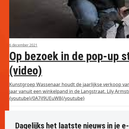
6 december 2021
Op bezoek in de pop-up s
(video)
Kunstgroep Wassenaar houdt de jaarlijkse verkoop van 
jaar vanuit een winkelpand in de Langstraat. Lily Arms
{youtube}/0A7iJ9UEuW8{/youtube}
Dagelijks het laatste nieuws in je e