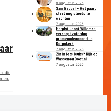
8 augustus 2026
Sam Babbel – Het paard
staat nog steeds te
wachten
7 augustus 2026
Harpist Joost Willemze
verzorgt zaterdag
promenadeconcert in
Dorpskerk
aar
7 augustus 2026
Zin in iets leuks? Kijk op
WassenaarDoet.nl
7 augustus 2026
rt dit
emen.