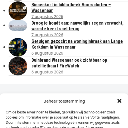
Binnenkort in bibliotheek Voorschoten –
Wassenaar
7 augustus 2026
Droogte houdt aan: nauwelijks regen verwacht,
warmte keert snel terug
7 augustus 2026
Getuigen gezocht na woninginbraak aan Lange
Kerkdam in Wassenaar
6 augustus 2026
Duinbrand Wassenaar ook zichtbaar op
satellietkaart FireWatch
6 augustus 2026
Dagelijks het laatste nieuws in je e-mail?
Beheer toestemming
Om de beste ervaringen te bieden, gebruiken wij technologieën zoals
Vul
cookies om informatie over je apparaat op te slaan en/of te raadplegen.
hier
Door in te stemmen met deze technologieën kunnen wij gegevens zoals
je
surfgedrag of unieke ID's op deze site verwerken. Als je geen