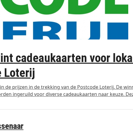
int cadeaukaarten voor loka
 Loterij
in de prijzen in de trekking van de Postcode Loterij. De wi
rden ingeruild voor diverse cadeaukaarten naar keuze. De
assenaar