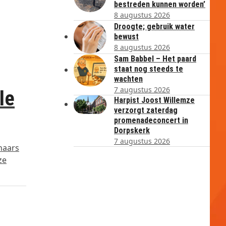
bestreden kunnen worden’
8 augustus 2026
Droogte; gebruik water
bewust
8 augustus 2026
Sam Babbel – Het paard
staat nog steeds te
wachten
7 augustus 2026
le
Harpist Joost Willemze
verzorgt zaterdag
promenadeconcert in
Dorpskerk
7 augustus 2026
nnaars
ze