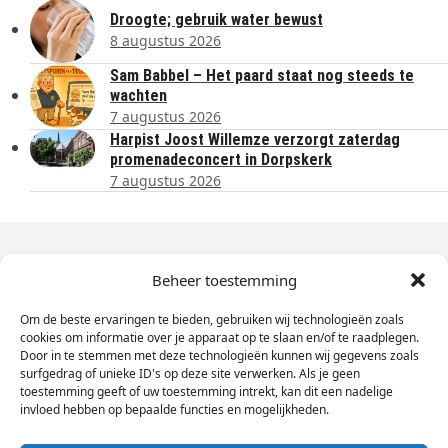
Droogte; gebruik water bewust
8 augustus 2026
Sam Babbel – Het paard staat nog steeds te
wachten
7 augustus 2026
Harpist Joost Willemze verzorgt zaterdag
promenadeconcert in Dorpskerk
7 augustus 2026
Dagelijks het laatste nieuws in je e-mail?
Beheer toestemming
Om de beste ervaringen te bieden, gebruiken wij technologieën zoals
Vul
cookies om informatie over je apparaat op te slaan en/of te raadplegen.
hier
Door in te stemmen met deze technologieën kunnen wij gegevens zoals
je
surfgedrag of unieke ID's op deze site verwerken. Als je geen
toestemming geeft of uw toestemming intrekt, kan dit een nadelige
e-
invloed hebben op bepaalde functies en mogelijkheden.
Sign Up
mailadres
in