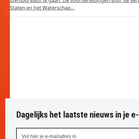
stembureaus te gaan. De voorbereidingen voor de verkie
Staten en het Waterschap…
Dagelijks het laatste nieuws in je e
Vul
hier