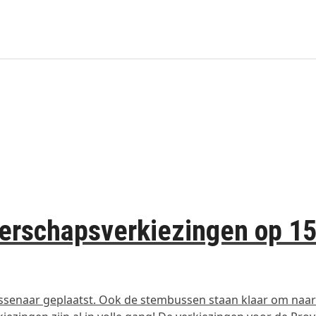
terschapsverkiezingen op 1
assenaar geplaatst. Ook de stembussen staan klaar om naar