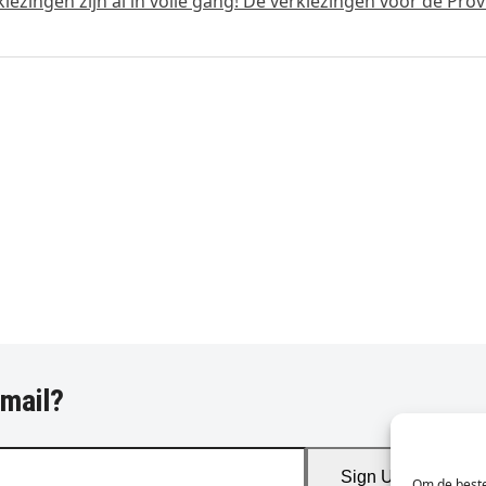
zingen zijn al in volle gang! De verkiezingen voor de Prov
-mail?
Sign Up
Om de beste