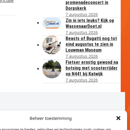
inciale
promenadeconcert in
Dorpskerk
7 augustus 2026
Zin in iets leuks? Kijk op
WassenaarDoet.nl
7 augustus 2026
Beasts of Bugatti nog tot
eind augustus te zien in
Louwman Museum
7 augustus 2026
Fietser ernstig gewond na
botsing met scooterrijder
op N441 bij Katwijk
7 augustus 2026
Beheer toestemming
 ervaringen te bieden, gebruiken wij technologieën zoals cookies om