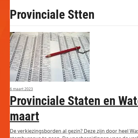
Provinciale Stten
6 maart 2023
Provinciale Staten en Wa
maart
De verkiezingsborden al gezin? Deze zijn door heel W