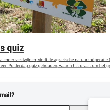
ls quiz
alender verdwijnen, vindt de agrarische natuurcoöperatie
 een Polderdag-quiz gehouden, waarin het draait om het g
-mail?