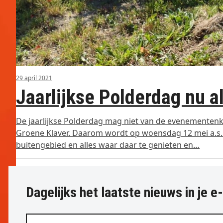
29 april 2021
Jaarlijkse Polderdag nu a
De jaarlijkse Polderdag mag niet van de evenementenk
Groene Klaver. Daarom wordt op woensdag 12 mei a.s.
buitengebied en alles waar daar te genieten en…
Dagelijks het laatste nieuws in je e
Vul