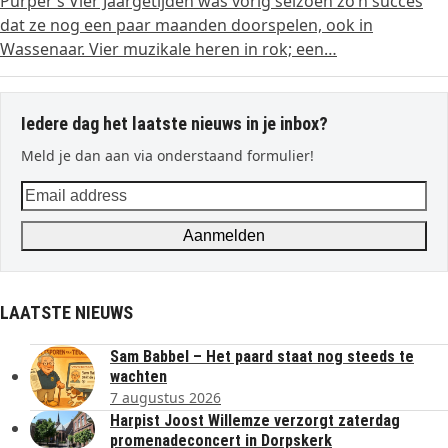
Purper’s Vier Jaargetijden was vorig seizoen zo’n succes
dat ze nog een paar maanden doorspelen, ook in
Wassenaar. Vier muzikale heren in rok; een…
Iedere dag het laatste nieuws in je inbox?
Meld je dan aan via onderstaand formulier!
Email
address
Aanmelden
LAATSTE NIEUWS
Sam Babbel – Het paard staat nog steeds te
wachten
7 augustus 2026
Harpist Joost Willemze verzorgt zaterdag
promenadeconcert in Dorpskerk