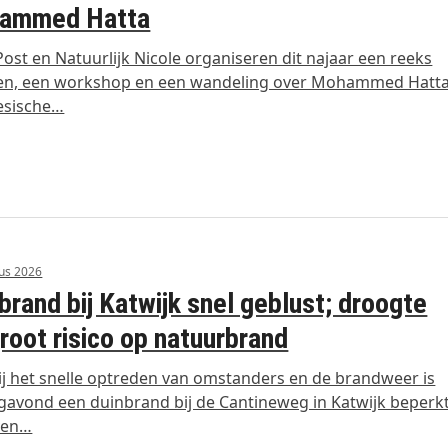
ammed Hatta
ost en Natuurlijk Nicole organiseren dit najaar een reeks
gen, een workshop en een wandeling over Mohammed Hatta
esische…
us 2026
brand bij Katwijk snel geblust; droogte
root risico op natuurbrand
j het snelle optreden van omstanders en de brandweer is
avond een duinbrand bij de Cantineweg in Katwijk beperk
ven…