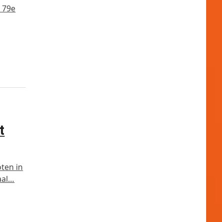
 79e
t
ten in
aal…