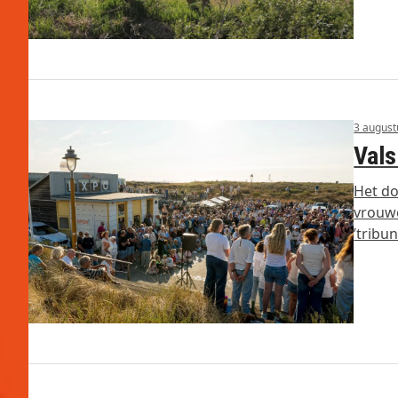
3 august
Vals
Het do
vrouwe
’tribu