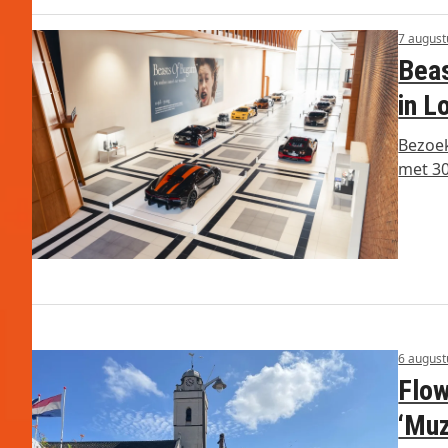
7 august
Beas
in 
Bezoe
met 30
6 august
Flow
‘Muz