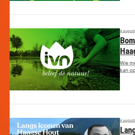
4 august
Bom
Haa
Wie me
kan o
4 august
Lang