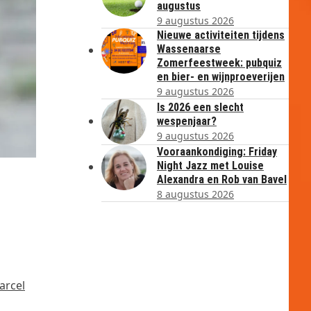
augustus
9 augustus 2026
Nieuwe activiteiten tijdens
Wassenaarse
Zomerfeestweek: pubquiz
en bier- en wijnproeverijen
9 augustus 2026
Is 2026 een slecht
wespenjaar?
9 augustus 2026
Vooraankondiging: Friday
Night Jazz met Louise
Alexandra en Rob van Bavel
8 augustus 2026
arcel