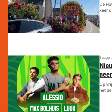
De Flo
keer d
5 august
Nieu
neer
Op vri
het de