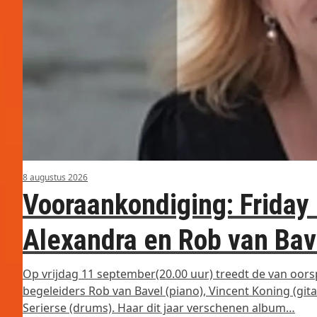
8 augustus 2026
Vooraankondiging: Friday
Alexandra en Rob van Bav
Op vrijdag 11 september(20.00 uur) treedt de van oo
begeleiders Rob van Bavel (piano), Vincent Koning (git
Serierse (drums). Haar dit jaar verschenen album…