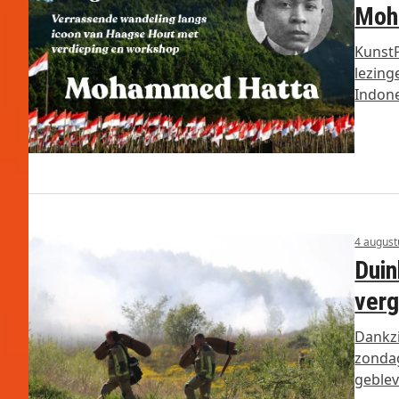
Moh
KunstP
lezin
Indon
4 august
Duin
verg
Dankzi
zondag
geble