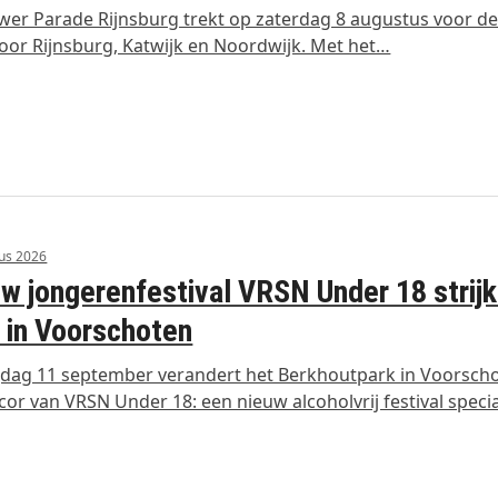
wer Parade Rijnsburg trekt op zaterdag 8 augustus voor de
oor Rijnsburg, Katwijk en Noordwijk. Met het…
us 2026
w jongerenfestival VRSN Under 18 strijk
 in Voorschoten
jdag 11 september verandert het Berkhoutpark in Voorscho
cor van VRSN Under 18: een nieuw alcoholvrij festival speci