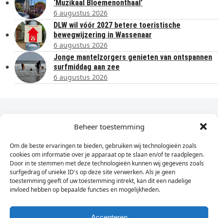
‘Muzikaal Bloemenonthaal’
6 augustus 2026
DLW wil vóór 2027 betere toeristische
bewegwijzering in Wassenaar
6 augustus 2026
Jonge mantelzorgers genieten van ontspannen
surfmiddag aan zee
6 augustus 2026
Dagelijks het laatste nieuws in je e-mail?
Beheer toestemming
Om de beste ervaringen te bieden, gebruiken wij technologieën zoals
Vul
cookies om informatie over je apparaat op te slaan en/of te raadplegen.
hier
Door in te stemmen met deze technologieën kunnen wij gegevens zoals
je
surfgedrag of unieke ID's op deze site verwerken. Als je geen
toestemming geeft of uw toestemming intrekt, kan dit een nadelige
e-
invloed hebben op bepaalde functies en mogelijkheden.
Sign Up
mailadres
in
Accepteren