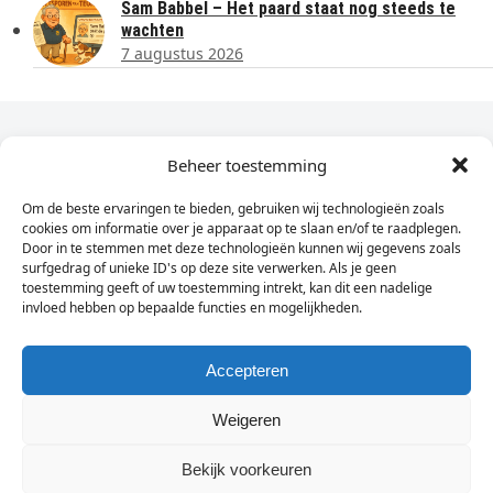
Sam Babbel – Het paard staat nog steeds te
wachten
7 augustus 2026
Dagelijks het laatste nieuws in je e-mail?
Beheer toestemming
Om de beste ervaringen te bieden, gebruiken wij technologieën zoals
Vul
cookies om informatie over je apparaat op te slaan en/of te raadplegen.
hier
Door in te stemmen met deze technologieën kunnen wij gegevens zoals
je
surfgedrag of unieke ID's op deze site verwerken. Als je geen
toestemming geeft of uw toestemming intrekt, kan dit een nadelige
e-
invloed hebben op bepaalde functies en mogelijkheden.
Sign Up
mailadres
in
Accepteren
Weigeren
© Wassenaarders.nl 2026
Twitte
F
Bekijk voorkeuren