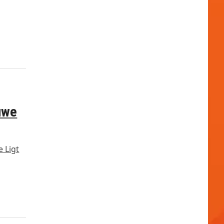
euwe
e Ligt