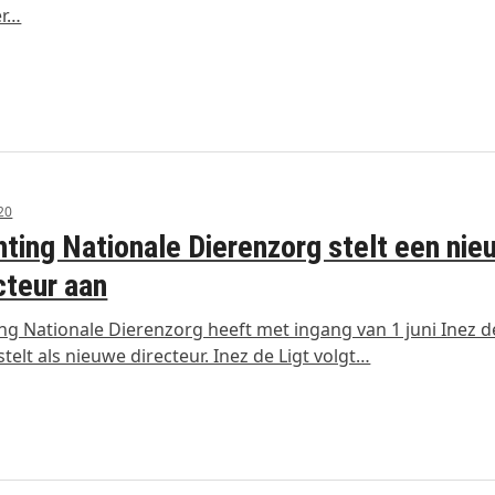
er…
020
hting Nationale Dierenzorg stelt een ni
cteur aan
ing Nationale Dierenzorg heeft met ingang van 1 juni Inez d
telt als nieuwe directeur. Inez de Ligt volgt…