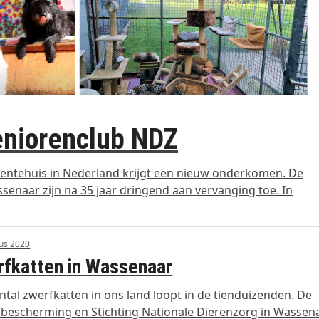
Seniorenclub NDZ
dentehuis in Nederland krijgt een nieuw onderkomen. De
enaar zijn na 35 jaar dringend aan vervanging toe. In
us 2020
fkatten in Wassenaar
ntal zwerfkatten in ons land loopt in de tienduizenden. De
bescherming en Stichting Nationale Dierenzorg in Wassen