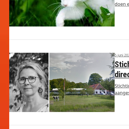
doen 
5 juni 2
Stic
dire
Sticht
aanges