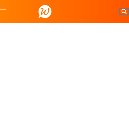
Skip
to
Open
Close
content
mobile
mobile
menu
menu