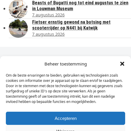
Beasts of Bugatti nog tot eind augustus te zien
in Louwman Museum
7 augustus 2026
Fietser ernstig gewond na botsing met
scooterrijder op N441 bij Katwijk
7 augustus 2026
Dagelijks het laatste nieuws in je e-mail?
Beheer toestemming
Om de beste ervaringen te bieden, gebruiken wij technologieën zoals
Vul
cookies om informatie over je apparaat op te slaan en/of te raadplegen.
hier
Door in te stemmen met deze technologieën kunnen wij gegevens zoals
je
surfgedrag of unieke ID's op deze site verwerken. Als je geen
toestemming geeft of uw toestemming intrekt, kan dit een nadelige
e-
invloed hebben op bepaalde functies en mogelijkheden.
Sign Up
mailadres
in
Accepteren