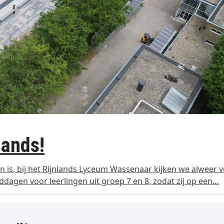
lands!
n is, bij het Rijnlands Lyceum Wassenaar kijken we alweer v
dagen voor leerlingen uit groep 7 en 8, zodat zij op een…