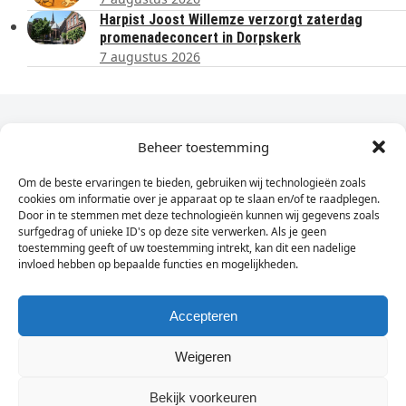
Harpist Joost Willemze verzorgt zaterdag
promenadeconcert in Dorpskerk
7 augustus 2026
Dagelijks het laatste nieuws in je e-mail?
Beheer toestemming
Om de beste ervaringen te bieden, gebruiken wij technologieën zoals
Vul
cookies om informatie over je apparaat op te slaan en/of te raadplegen.
hier
Door in te stemmen met deze technologieën kunnen wij gegevens zoals
je
surfgedrag of unieke ID's op deze site verwerken. Als je geen
toestemming geeft of uw toestemming intrekt, kan dit een nadelige
e-
invloed hebben op bepaalde functies en mogelijkheden.
Sign Up
mailadres
in
Accepteren
Weigeren
© Wassenaarders.nl 2026
Twitte
F
Bekijk voorkeuren