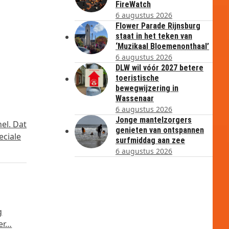
FireWatch
6 augustus 2026
Flower Parade Rijnsburg
staat in het teken van
‘Muzikaal Bloemenonthaal’
6 augustus 2026
DLW wil vóór 2027 betere
toeristische
bewegwijzering in
Wassenaar
6 augustus 2026
Jonge mantelzorgers
el. Dat
genieten van ontspannen
eciale
surfmiddag aan zee
6 augustus 2026
g
er…