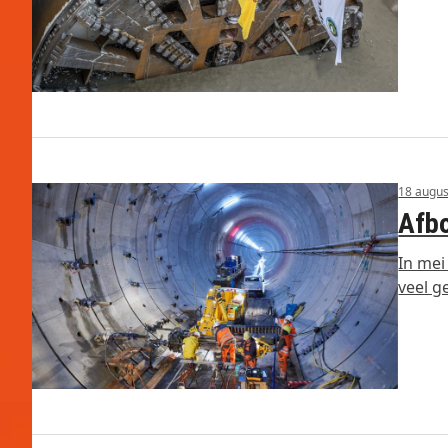
18 augus
Afbo
In mei
veel g