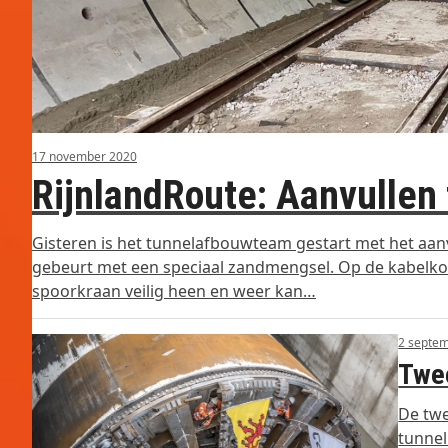
17 november 2020
RijnlandRoute: Aanvullen 
Gisteren is het tunnelafbouwteam gestart met het aanv
gebeurt met een speciaal zandmengsel. Op de kabelkok
spoorkraan veilig heen en weer kan…
2 septe
Twee
De twe
tunne