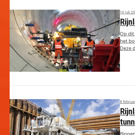
16 juli 2
Rijn
Op dit
het bo
Deze 
8 februa
Rij
tun
Binne