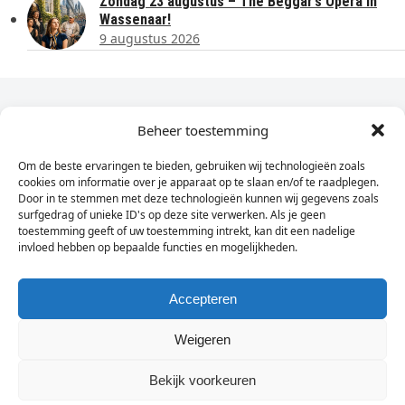
Zondag 23 augustus – The Beggar’s Opera in
Wassenaar!
9 augustus 2026
Dagelijks het laatste nieuws in je e-mail?
Beheer toestemming
Om de beste ervaringen te bieden, gebruiken wij technologieën zoals
Vul
cookies om informatie over je apparaat op te slaan en/of te raadplegen.
hier
Door in te stemmen met deze technologieën kunnen wij gegevens zoals
je
surfgedrag of unieke ID's op deze site verwerken. Als je geen
toestemming geeft of uw toestemming intrekt, kan dit een nadelige
e-
invloed hebben op bepaalde functies en mogelijkheden.
Sign Up
mailadres
in
Accepteren
Weigeren
© Wassenaarders.nl 2026
Twitte
F
Bekijk voorkeuren