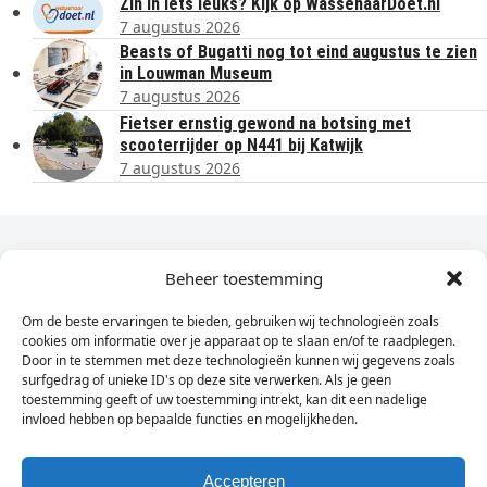
Zin in iets leuks? Kijk op WassenaarDoet.nl
7 augustus 2026
Beasts of Bugatti nog tot eind augustus te zien
in Louwman Museum
7 augustus 2026
Fietser ernstig gewond na botsing met
scooterrijder op N441 bij Katwijk
7 augustus 2026
Dagelijks het laatste nieuws in je e-mail?
Beheer toestemming
Om de beste ervaringen te bieden, gebruiken wij technologieën zoals
Vul
cookies om informatie over je apparaat op te slaan en/of te raadplegen.
hier
Door in te stemmen met deze technologieën kunnen wij gegevens zoals
je
surfgedrag of unieke ID's op deze site verwerken. Als je geen
toestemming geeft of uw toestemming intrekt, kan dit een nadelige
e-
invloed hebben op bepaalde functies en mogelijkheden.
Sign Up
mailadres
in
Accepteren