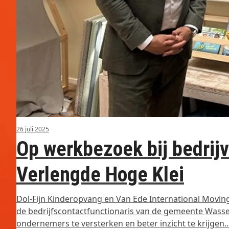
26 juli 2025
Op werkbezoek bij bedrijv
Verlengde Hoge Klei
Dol-Fijn Kinderopvang en Van Ede International Movin
de bedrijfscontactfunctionaris van de gemeente Wasse
ondernemers te versterken en beter inzicht te krijgen