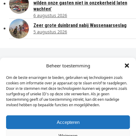
wilden onze gasten niet in onzekerheid laten
wachten’
6 augustus 2026
Zeer grote duinbrand nabij Wassenaarseslag
5 augustus 2026
Dagelijks het laatste nieuws in je e-mail?
Beheer toestemming
Om de beste ervaringen te bieden, gebruiken wij technologieën zoals
Vul
cookies om informatie over je apparaat op te slaan en/of te raadplegen.
hier
Door in te stemmen met deze technologieën kunnen wij gegevens zoals
je
surfgedrag of unieke ID's op deze site verwerken. Als je geen
toestemming geeft of uw toestemming intrekt, kan dit een nadelige
e-
invloed hebben op bepaalde functies en mogelijkheden.
Sign Up
mailadres
in
Accepteren
Weigeren