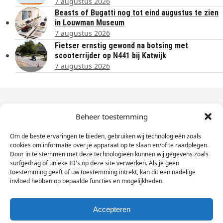
7 augustus 2026
Beasts of Bugatti nog tot eind augustus te zien
in Louwman Museum
7 augustus 2026
Fietser ernstig gewond na botsing met
scooterrijder op N441 bij Katwijk
7 augustus 2026
Dagelijks het laatste nieuws in je e-mail?
Beheer toestemming
Om de beste ervaringen te bieden, gebruiken wij technologieën zoals
Vul
cookies om informatie over je apparaat op te slaan en/of te raadplegen.
hier
Door in te stemmen met deze technologieën kunnen wij gegevens zoals
je
surfgedrag of unieke ID's op deze site verwerken. Als je geen
toestemming geeft of uw toestemming intrekt, kan dit een nadelige
e-
invloed hebben op bepaalde functies en mogelijkheden.
Sign Up
mailadres
in
Accepteren